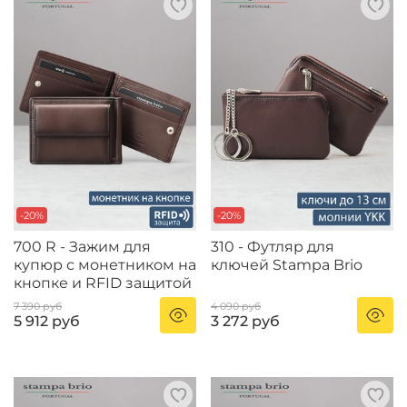
-20%
-20%
700 R - Зажим для
310 - Футляр для
купюр с монетником на
ключей Stampa Brio
кнопке и RFID защитой
7 390 руб
4 090 руб
5 912 руб
3 272 руб