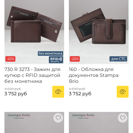
-20%
-20%
730 R 3273 - Зажим для
160 - Обложка для
купюр с RFID защитой
документов Stampa
без монетника
Brio
4 690 руб
4 690 руб
3 752 руб
3 752 руб