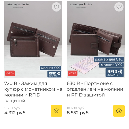
-20%
-20%
720 R - Зажим для
630 R - Портмоне с
купюр с монетником на
отделением на молнии
молнии и RFID
и RFID защитой
защитой
5 390 руб
10 690 руб
4 312 руб
8 552 руб