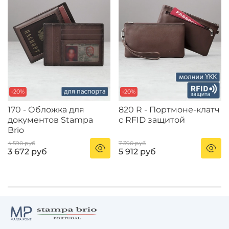
-20%
-20%
170 - Обложка для
820 R - Портмоне-клатч
документов Stampa
с RFID защитой
Brio
4 590 руб
7 390 руб
3 672 руб
5 912 руб