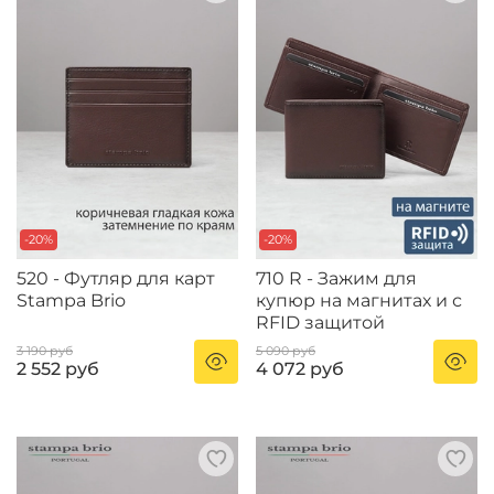
-20%
-20%
520 - Футляр для карт
710 R - Зажим для
Stampa Brio
купюр на магнитах и с
RFID защитой
3 190 руб
5 090 руб
2 552 руб
4 072 руб