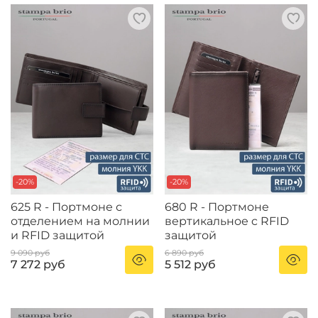
-20%
-20%
625 R - Портмоне с
680 R - Портмоне
отделением на молнии
вертикальное c RFID
и RFID защитой
защитой
9 090 руб
6 890 руб
7 272 руб
5 512 руб