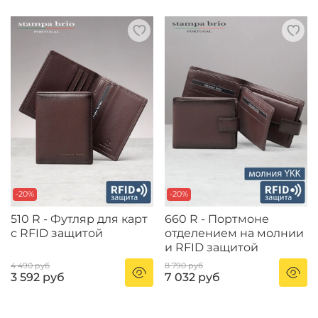
-20%
-20%
510 R - Футляр для карт
660 R - Портмоне
с RFID защитой
отделением на молнии
и RFID защитой
4 490 руб
8 790 руб
3 592 руб
7 032 руб