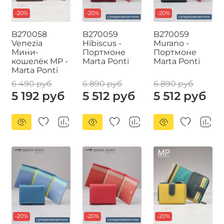
-20%
-20%
-20%
B270058
B270059
B270059
Venezia
Hibiscus -
Murano -
Мини-
Портмоне
Портмоне
кошелёк MP -
Marta Ponti
Marta Ponti
Marta Ponti
6 490 руб
6 890 руб
6 890 руб
5 192 руб
5 512 руб
5 512 руб
-20%
-20%
-20%