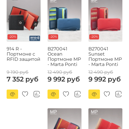
-20%
-20%
-20%
914 R -
B270041
B270041
Портмоне с
Ocean
Sunset
RFID защитой
Портмоне MP
Портмоне MP
- Marta Ponti
- Marta Ponti
9 190 руб
12 490 руб
12 490 руб
7 352 руб
9 992 руб
9 992 руб