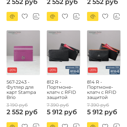
2 552 руб
2 552 руб
2 552 руб
-20%
-20%
-20%
567-2243 -
812 R -
814 R -
Футляр для
Портмоне-
Портмоне-
карт Stampa
клатч с RFID
клатч с RFID
Brio
защитой
защитой
3 190 руб
7 390 руб
7 390 руб
2 552 руб
5 912 руб
5 912 руб