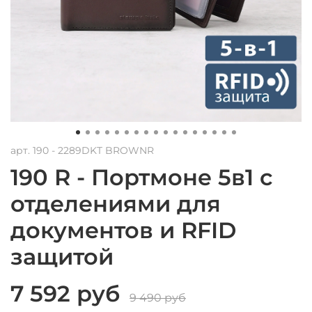
арт.
190 - 2289DKT BROWNR
190 R - Портмоне 5в1 с
отделениями для
документов и RFID
защитой
7 592 руб
9 490 руб