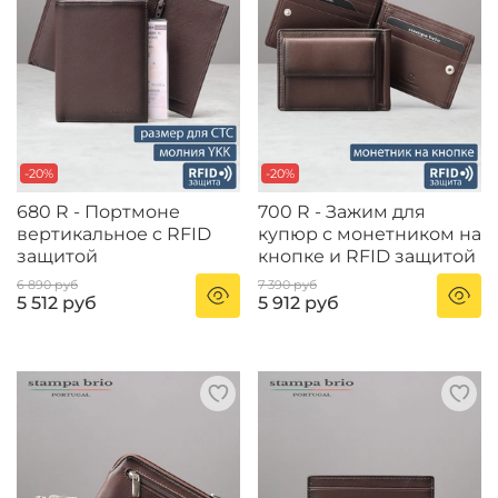
-20%
-20%
680 R - Портмоне
700 R - Зажим для
вертикальное c RFID
купюр с монетником на
защитой
кнопке и RFID защитой
6 890 руб
7 390 руб
5 512 руб
5 912 руб