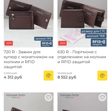
-20%
-20%
720 R - Зажим для
630 R - Портмоне с
купюр с монетником на
отделением на молнии
молнии и RFID
и RFID защитой
защитой
5 390 руб
10 690 руб
4 312 руб
8 552 руб