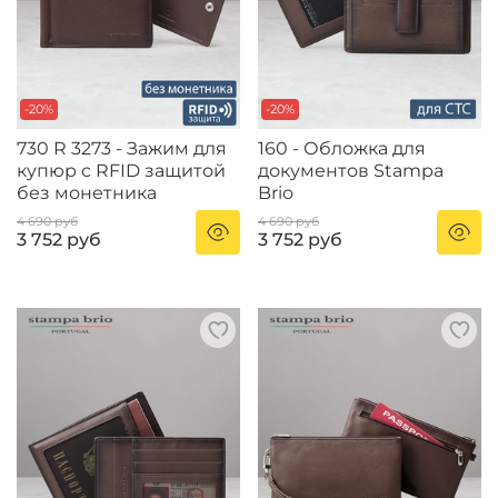
-20%
-20%
730 R 3273 - Зажим для
160 - Обложка для
купюр с RFID защитой
документов Stampa
без монетника
Brio
4 690 руб
4 690 руб
3 752 руб
3 752 руб