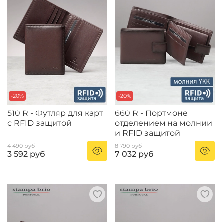
-20%
-20%
510 R - Футляр для карт
660 R - Портмоне
с RFID защитой
отделением на молнии
и RFID защитой
4 490 руб
8 790 руб
3 592 руб
7 032 руб