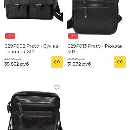
-20%
-20%
C29P002 Preto - Сумка-
C29P013 Preto - Рюкзак
планшет MP
MP
44 790 руб
39 090 руб
35 832 руб
31 272 руб