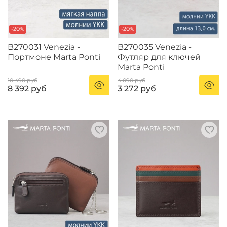
-20%
-20%
B270031 Venezia -
B270035 Venezia -
Портмоне Marta Ponti
Футляр для ключей
Marta Ponti
10 490 руб
4 090 руб
8 392 руб
3 272 руб