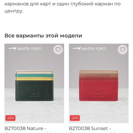
карманов для карт и один глубокий карман по
центру.
Все варианты этой модели
-20%
-20%
B270038 Nature -
B270038 Sunset -