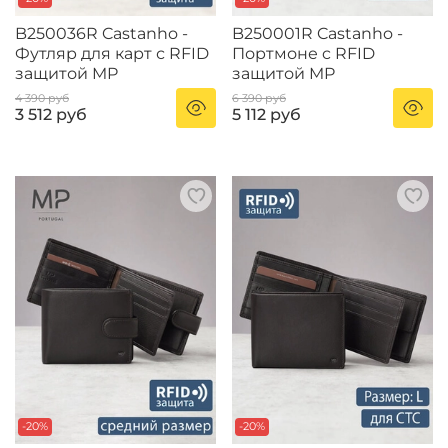
B250036R Castanho -
B250001R Castanho -
Футляр для карт с RFID
Портмоне c RFID
защитой MP
защитой MP
4 390 руб
6 390 руб
3 512 руб
5 112 руб
-20%
-20%