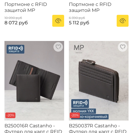
Портмоне c RFID
Портмоне c RFID
защитой MP
защитой MP
10 090 руб
6 390 руб
8 072 руб
5 112 руб
-20%
-20%
B250016R Castanho -
B250037R Castanho -
Футляр для карт с RFID
Футляр для карт с RFID