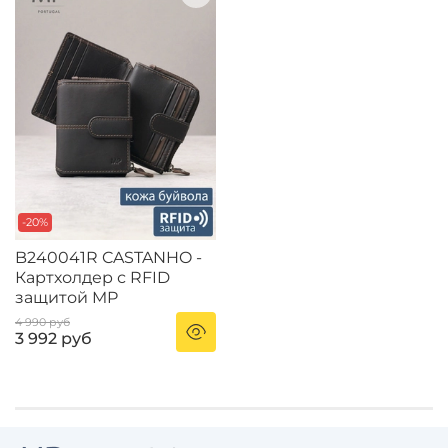
-20%
B240041R CASTANHO -
Картхолдер с RFID
защитой MP
4 990 руб
3 992 руб