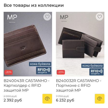
Все товары из коллекции
-20%
-20%
B240043R CASTANHO -
B240032R CASTANHO -
Картхолдер с RFID
Портмоне с RFID
защитой MP
защитой MP
2 990 руб
7 790 руб
2 392 руб
6 232 руб