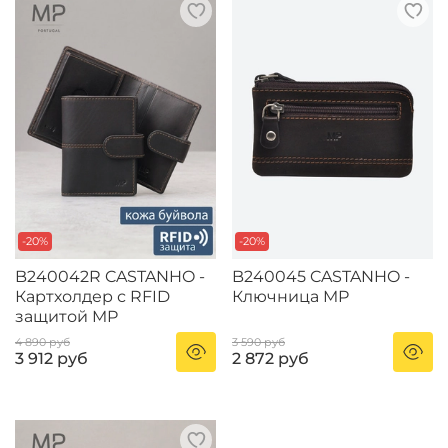
-20%
-20%
B240042R CASTANHO -
B240045 CASTANHO -
Картхолдер с RFID
Ключница MP
защитой MP
4 890 руб
3 590 руб
3 912 руб
2 872 руб