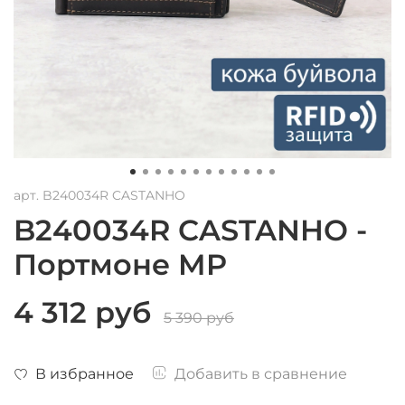
арт.
B240034R CASTANHO
B240034R CASTANHO -
Портмоне MP
4 312 руб
5 390 руб
В избранное
Добавить в сравнение