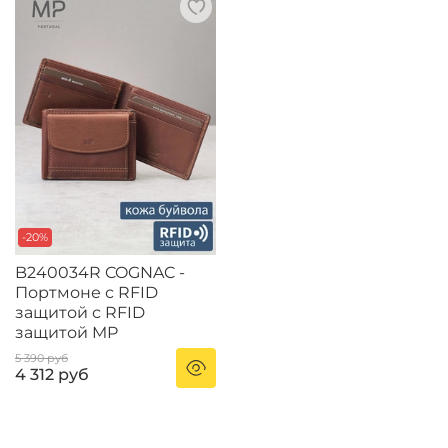
-20%
B240034R COGNAC -
Портмоне с RFID
защитой с RFID
защитой MP
5 390 руб
4 312 руб