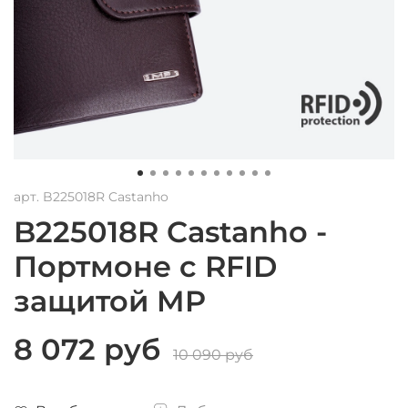
арт.
B225018R Castanho
B225018R Castanho -
Портмоне с RFID
защитой MP
8 072 руб
10 090 руб