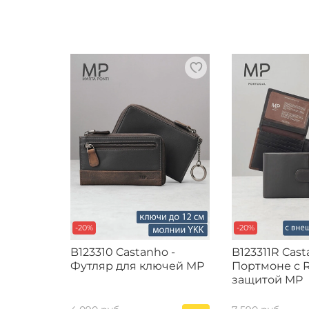
-20%
-20%
B123310 Castanho -
B123311R Cast
Футляр для ключей MP
Портмоне с 
защитой MP