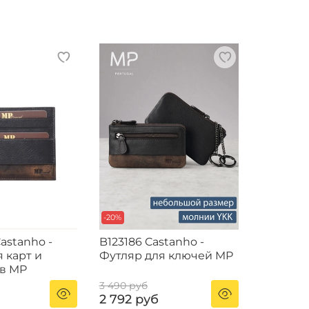
-20%
astanho -
B123186 Castanho -
 карт и
Футляр для ключей MP
в MP
3 490 руб
2 792 руб