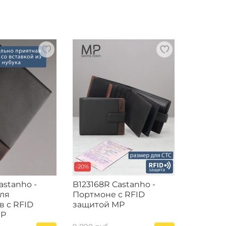
-20%
astanho -
B123168R Castanho -
ля
Портмоне с RFID
в с RFID
защитой MP
MP