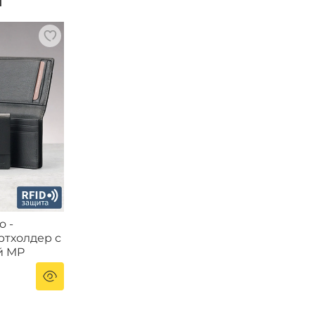
и
o -
ртхолдер с
й MP