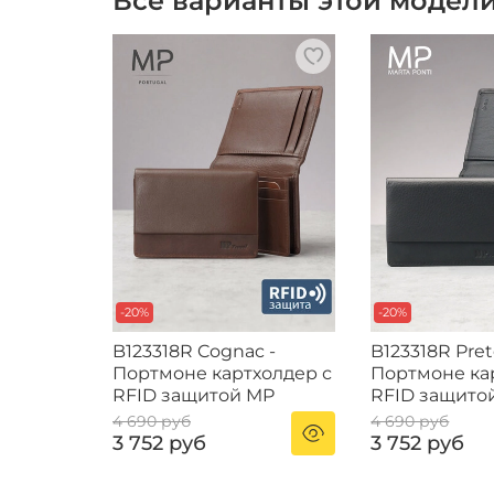
Все варианты этой модел
-20%
-20%
B123318R Cognac -
B123318R Pret
Портмоне картхолдер с
Портмоне ка
RFID защитой MP
RFID защито
4 690 руб
4 690 руб
3 752 руб
3 752 руб