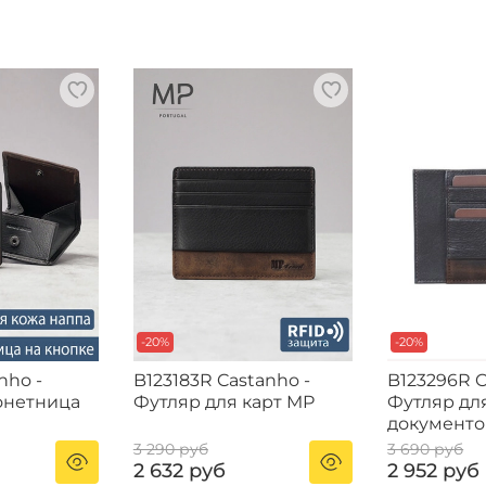
-20%
-20%
nho -
B123183R Castanho -
B123296R C
онетница
Футляр для карт MP
Футляр для
документо
3 290 руб
3 690 руб
2 632 руб
2 952 руб