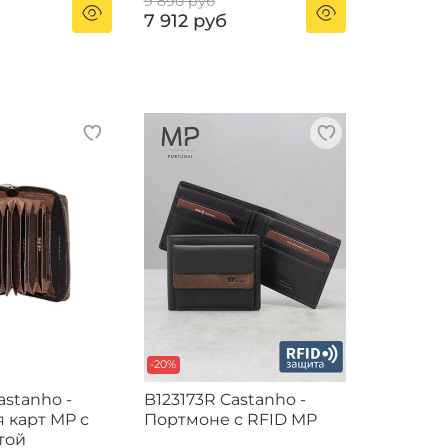
9 890 руб
7 912 руб
-20%
astanho -
B123173R Castanho -
 карт MP с
Портмоне с RFID MP
той