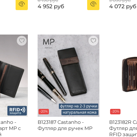
6 190 руб
5 090 руб
4 952 руб
4 072 руб
-20%
-20%
tanho -
B123187 Castanho -
B123182R C
арт MP с
Футляр для ручек MP
Футляр для
й
RFID защи