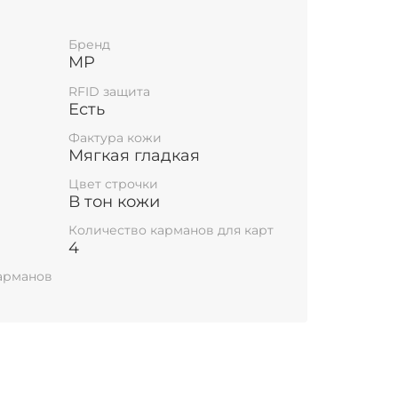
стемой RFID ( от дистанционного
Бренд
MP
RFID защита
Есть
Фактура кожи
Мягкая гладкая
Цвет строчки
В тон кожи
Количество карманов для карт
4
карманов