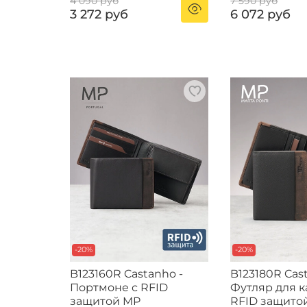
4 090 руб
7 590 руб
3 272 руб
6 072 руб
-20%
-20%
B123160R Castanho -
B123180R Cas
Портмоне с RFID
Футляр для к
защитой MP
RFID защито