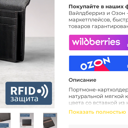
Покупайте в наших 
Вайлдберриз и Озон 
маркетплейсов, быстр
товаров гарантирова
Описание
Портмоне-картхолдер
натуральной мягкой 
цвета со вставкой из
предусмотрены 4 ячей
Показать полностью
которых- объёмный ( 
визиток). Снаружи- б