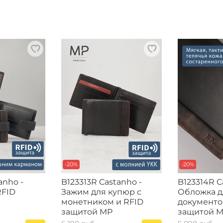
-20%
-20%
anho -
B123313R Castanho -
B123314R C
RFID
Зажим для купюр с
Обложка д
монетником и RFID
документо
защитой MP
защитой 