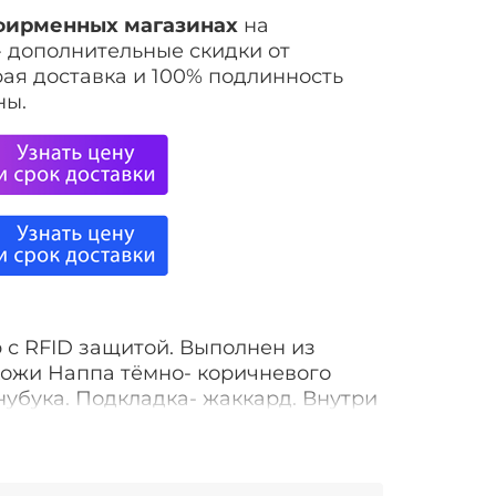
фирменных магазинах
на
-
дополнительные скидки от
ая доставка и 100% подлинность
ны.
 с RFID защитой. Выполнен из
кожи Наппа тёмно- коричневого
 нубука. Подкладка- жаккард. Внутри
ки для карт, 2 кармана, один из
удобен для использования своих
оковой карман. Дополнительно