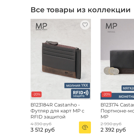
Все товары из коллекции
-20%
-20%
B123184R Castanho -
B123174 Casta
Футляр для карт MP с
Портмоне-м
RFID защитой
MP
4 390 руб
2 990 руб
3 512 руб
2 392 руб