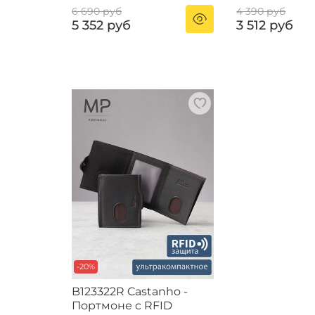
6 690 руб
4 390 руб
5 352 руб
3 512 руб
-20%
B123322R Castanho -
Портмоне с RFID