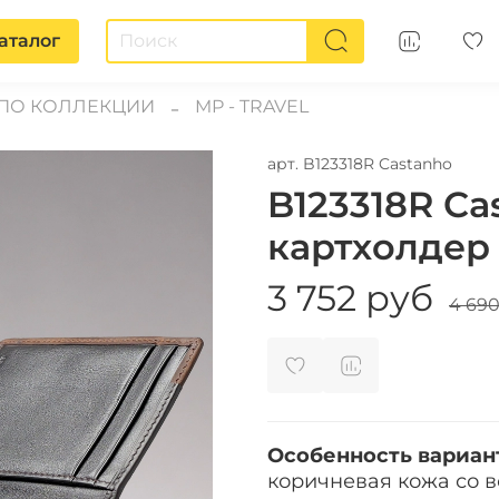
аталог
ПО КОЛЛЕКЦИИ
MP - TRAVEL
арт.
B123318R Castanho
B123318R Ca
картхолдер
3 752 руб
4 690
Особенность вариан
коричневая кожа со в