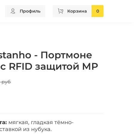
Профиль
Корзина
0
stanho - Портмоне
 с RFID защитой MP
 руб
та:
мягкая, гладкая тёмно-
ставкой из нубука.