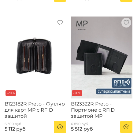
-20%
-20%
B123182R Preto - Футляр
B123322R Preto -
для карт MP с RFID
Портмоне с RFID
защитой
защитой MP
6 390 руб
6 890 руб
5 112 руб
5 512 руб