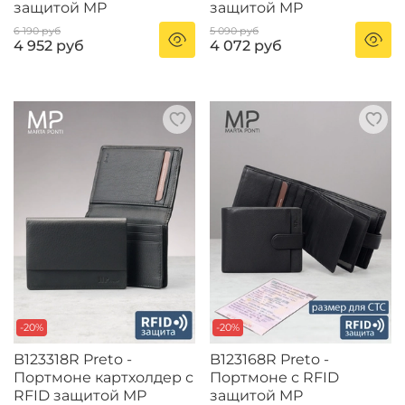
защитой MP
защитой MP
6 190 руб
5 090 руб
4 952 руб
4 072 руб
-20%
-20%
B123318R Preto -
B123168R Preto -
Портмоне картхолдер с
Портмоне с RFID
RFID защитой MP
защитой MP