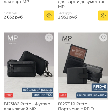
для карт MP
для карт и документов
MP
3 290 руб
3 690 руб
2 632 руб
2 952 руб
-20%
-20%
B123186 Preto - Футляр
B123311R Preto -
для ключей MP
Портмоне с RFID