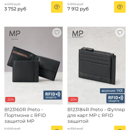
4 690 руб
9 890 руб
3 752 руб
7 912 руб
-20%
-20%
B123160R Preto -
B123184R Preto - Футляр
Портмоне с RFID
для карт MP с RFID
защитой MP
защитой
6 690 руб
4 390 руб