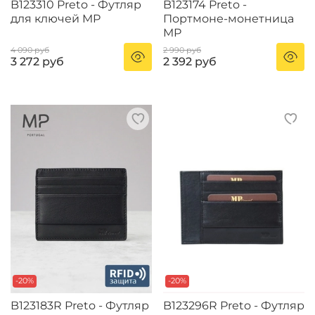
B123310 Preto - Футляр
B123174 Preto -
для ключей MP
Портмоне-монетница
MP
4 090 руб
2 990 руб
3 272 руб
2 392 руб
-20%
-20%
B123183R Preto - Футляр
B123296R Preto - Футляр