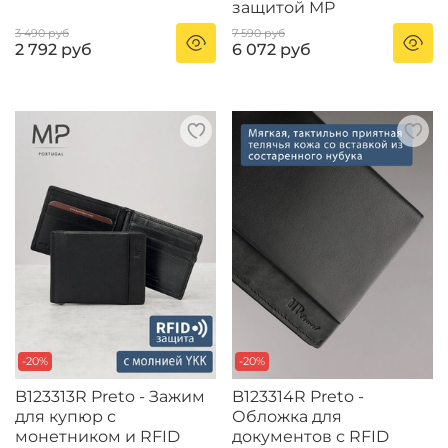
защитой MP
3 490 руб
7 590 руб
2 792 руб
6 072 руб
-20%
-20%
B123313R Preto - Зажим
B123314R Preto -
для купюр с
Обложка для
монетником и RFID
документов с RFID