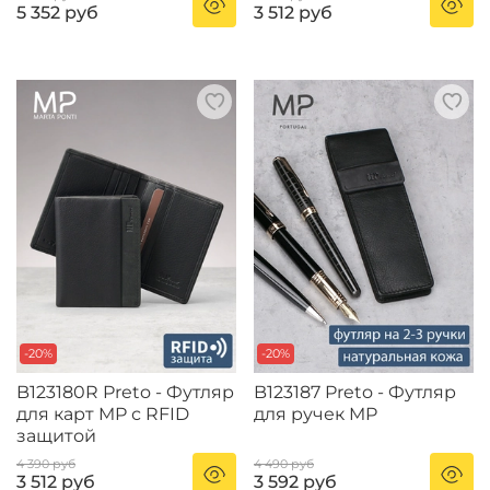
5 352 руб
3 512 руб
-20%
-20%
B123180R Preto - Футляр
B123187 Preto - Футляр
для карт MP с RFID
для ручек MP
защитой
4 390 руб
4 490 руб
3 512 руб
3 592 руб