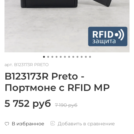
арт.
B123173R PRETO
B123173R Preto -
Портмоне с RFID MP
5 752 руб
7 190 руб
В избранное
Добавить в сравнение