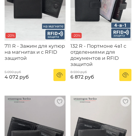
-20%
-20%
711 R - Зажим для купюр
132 R - Портмоне 4в1 с
на магнитах и с RFID
отделениями для
защитой
документов и RFID
защитой
5 090 руб
8 590 руб
4 072 руб
6 872 руб