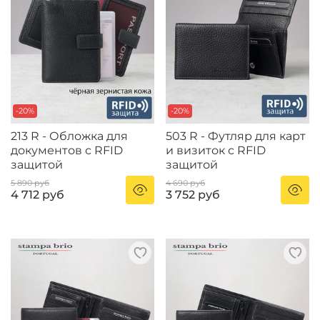
-20%
-20%
213 R - Обложка для
503 R - Футляр для карт
документов с RFID
и визиток с RFID
защитой
защитой
5 890 руб
4 690 руб
4 712 руб
3 752 руб