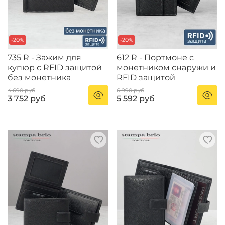
-20%
-20%
735 R - Зажим для
612 R - Портмоне с
купюр с RFID защитой
монетником снаружи и
без монетника
RFID защитой
4 690 руб
6 990 руб
3 752 руб
5 592 руб