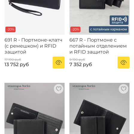
-20%
-20%
691 R - Портмоне-клатч
667 R - Портмоне с
(с ремешком) и RFID
потайным отделением
защитой
и RFID защитой
17 190 руб
9 190 руб
13 752 руб
7 352 руб