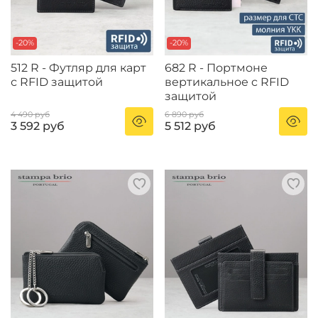
-20%
-20%
512 R - Футляр для карт
682 R - Портмоне
с RFID защитой
вертикальное c RFID
защитой
4 490 руб
6 890 руб
3 592 руб
5 512 руб