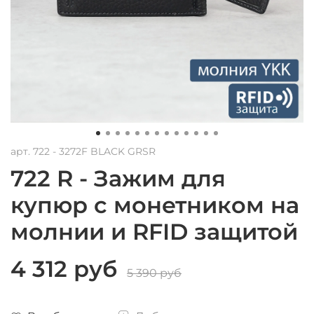
арт.
722 - 3272F BLACK GRSR
722 R - Зажим для
купюр с монетником на
молнии и RFID защитой
4 312 руб
5 390 руб