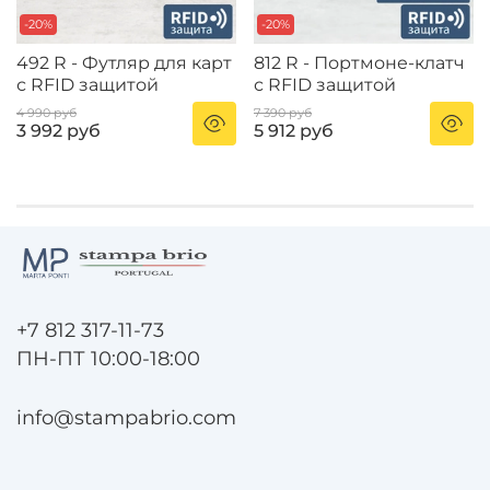
-20%
-20%
492 R - Футляр для карт
812 R - Портмоне-клатч
с RFID защитой
с RFID защитой
4 990 руб
7 390 руб
3 992 руб
5 912 руб
+7 812 317-11-73
ПН-ПТ 10:00-18:00
info@stampabrio.com