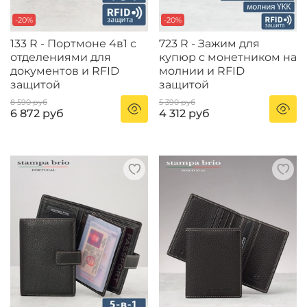
-20%
-20%
133 R - Портмоне 4в1 с
723 R - Зажим для
отделениями для
купюр с монетником на
документов и RFID
молнии и RFID
защитой
защитой
8 590 руб
5 390 руб
6 872 руб
4 312 руб