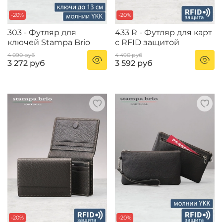
-20%
-20%
303 - Футляр для
433 R - Футляр для карт
ключей Stampa Brio
с RFID защитой
4 090 руб
4 490 руб
3 272 руб
3 592 руб
-20%
-20%