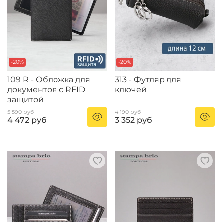
-20%
-20%
109 R - Обложка для
313 - Футляр для
документов с RFID
ключей
защитой
5 590 руб
4 190 руб
4 472 руб
3 352 руб