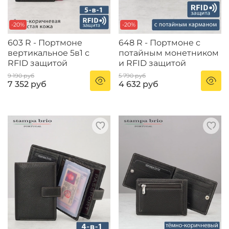
-20%
-20%
603 R - Портмоне
648 R - Портмоне с
вертикальное 5в1 с
потайным монетником
RFID защитой
и RFID защитой
9 190 руб
5 790 руб
7 352 руб
4 632 руб