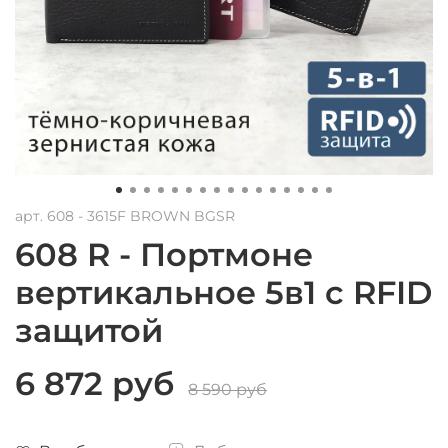
арт.
608 - 3615F BROWN BGSR
608 R - Портмоне
вертикальное 5в1 с RFID
защитой
6 872 руб
8 590 руб