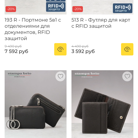
-20%
-20%
193 R - Портмоне 5в1 с
513 R - Футляр для карт
отделениями для
с RFID защитой
документов, RFID
защитой
9 490 руб
4 490 руб
7 592 руб
3 592 руб