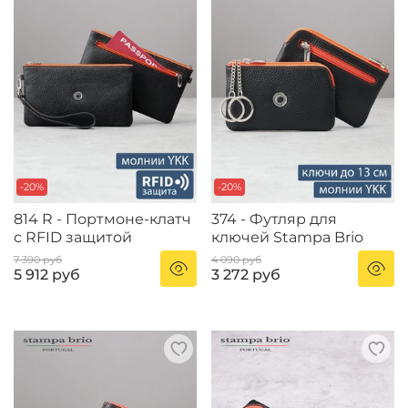
-20%
-20%
814 R - Портмоне-клатч
374 - Футляр для
с RFID защитой
ключей Stampa Brio
7 390 руб
4 090 руб
5 912 руб
3 272 руб