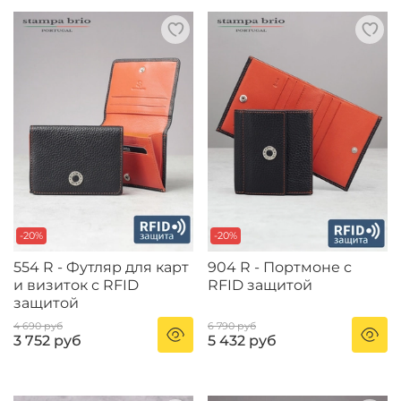
-20%
-20%
554 R - Футляр для карт
904 R - Портмоне с
и визиток с RFID
RFID защитой
защитой
4 690 руб
6 790 руб
3 752 руб
5 432 руб