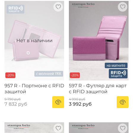
-20%
-20%
957 R - Портмоне с RFID
597 R - Футляр для карт
защитой
с RFID защитой
9 790 руб
4 990 руб
7 832 руб
3 992 руб