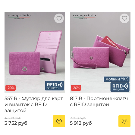
-20%
-20%
557 R - Футляр для карт
817 R - Портмоне-клатч
и визиток с RFID
с RFID защитой
защитой
4 690 руб
7 390 руб
3 752 руб
5 912 руб