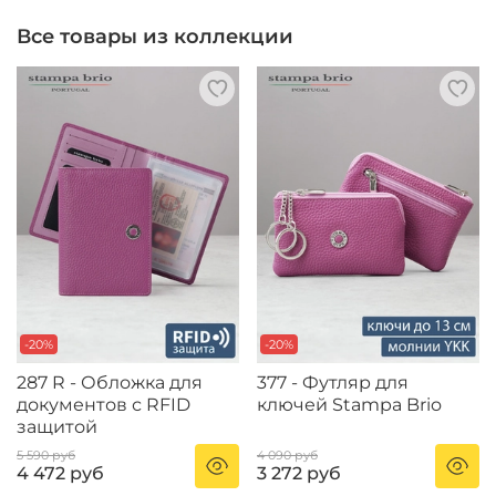
Все товары из коллекции
-20%
-20%
287 R - Обложка для
377 - Футляр для
документов с RFID
ключей Stampa Brio
защитой
5 590 руб
4 090 руб
4 472 руб
3 272 руб